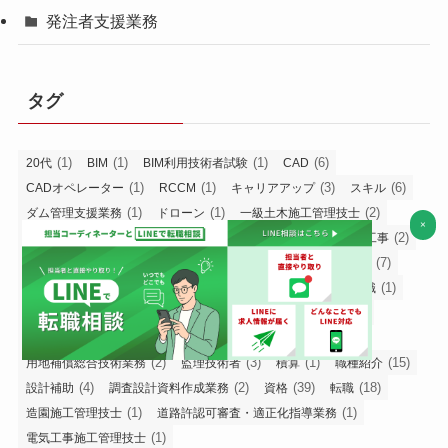
発注者支援業務
タグ
(1)
(1)
(1)
(6)
20代
BIM
BIM利用技術者試験
CAD
(1)
(1)
(3)
(6)
CADオペレーター
RCCM
キャリアアップ
スキル
(1)
(1)
(2)
ダム管理支援業務
ドローン
一級土木施工管理技士
×
(60)
(1)
(2)
(1)
(2)
仕事内容
働き方
働き方改革
入札
公共工事
(1)
(3)
(1)
(7)
公務員
勤務時間
土木コンサルタント
土木女子
(1)
(2)
(1)
(24)
(1)
(1)
女性
将来性
常駐
年収
建設業
役職
(1)
(2)
(3)
(3)
後悔
技術審査業務
施工管理
施工管理技士
(8)
(1)
(1)
(2)
未経験
河川巡視支援業務
派遣
現場監督
(2)
(3)
(1)
(15)
用地補償総合技術業務
監理技術者
積算
職種紹介
(4)
(2)
(39)
(18)
設計補助
調査設計資料作成業務
資格
転職
(1)
(1)
造園施工管理技士
道路許認可審査・適正化指導業務
(1)
電気工事施工管理技士