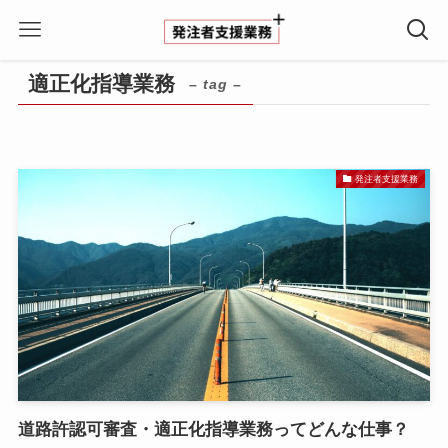
ホーム
適正化指導業務
適正化指導業務
– tag –
発注者支援業務
道路許認可審査・適正化指導業務ってどんな仕事？