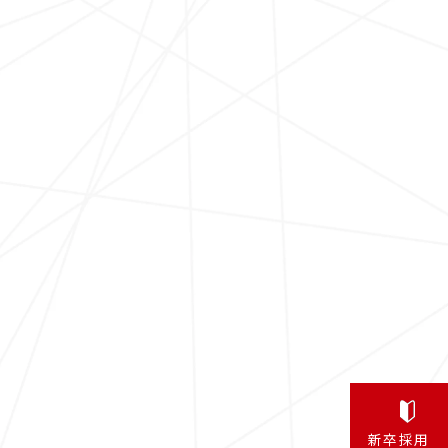
クイック
新卒採用
職種検索