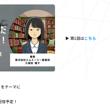
▶ 第1話は
こちら
」をテーマに
配信予定！