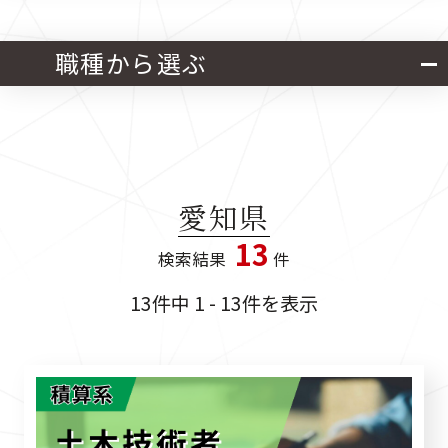
北海道・東北
関東
職種から選ぶ
中部
近畿
官公庁発注 設計業務
中国
四国
官公庁発注 施工管理業務
愛知県
九州
13
検索結果
件
官公庁発注 設計・施工管理業務
13件中 1 - 13件を表示
民間発注 設計業務
民間発注 施工管理業務