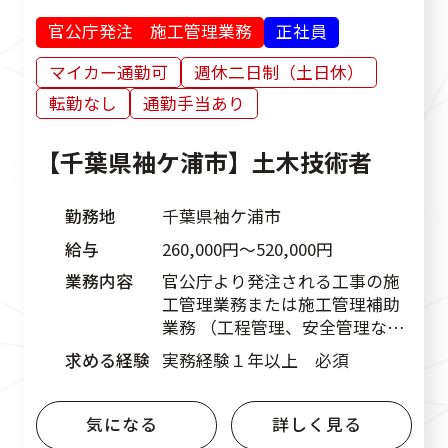
官公庁発注 施工管理業務
正社員
マイカー通勤可
週休二日制（土日休）
転勤なし
通勤手当あり
【千葉県袖ケ浦市】土木技術者
勤務地
千葉県袖ケ浦市
給与
260,000円〜520,000円
業務内容
官公庁より発注される工事の施
工管理業務または施工管理補助
業務 （工程管理、安全管理な
ど）
求める経験
実務経験１年以上 必須
気になる
詳しく見る