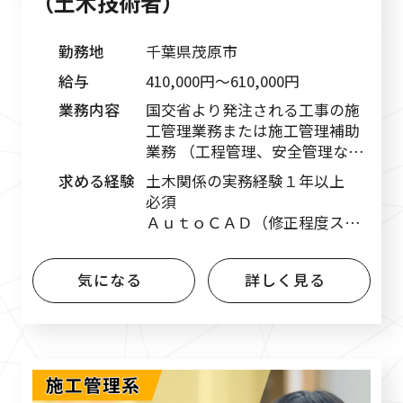
（土木技術者）
勤務地
千葉県茂原市
給与
410,000円〜610,000円
業務内容
国交省より発注される工事の施
工管理業務または施工管理補助
業務 （工程管理、安全管理な
ど）
求める経験
土木関係の実務経験１年以上
必須
ＡｕｔｏＣＡＤ（修正程度スキ
ルで可） 必須
気になる
詳しく見る