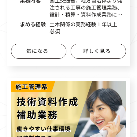
業務内容
国土交通省、地方自治体より発
注される工事の施工管理業務、
設計・積算・資料作成業務に従
事します。
求める経験
土木関係の実務経験１年以上
必須
気になる
詳しく見る