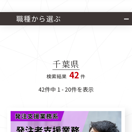
北海道・東北
関東
職種から選ぶ
中部
近畿
官公庁発注 設計業務
中国
四国
官公庁発注 施工管理業務
千葉県
九州
42
検索結果
件
官公庁発注 設計・施工管理業務
42件中 1 - 20件を表示
民間発注 設計業務
民間発注 施工管理業務