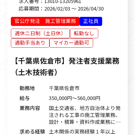
求人番号：
13010-13205961
応募期間：
2026/02/03 ～ 2026/04/30
官公庁発注 施工管理業務
正社員
週休二日制（土日休）
転勤なし
通勤手当あり
マイカー通勤可
【千葉県佐倉市】発注者支援業務
（土木技術者）
勤務地
千葉県佐倉市
給与
350,000円〜560,000円
業務内容
国土交通省、地方自治体より発
注される工事の施工管理業務、
設計・積算・資料作成業務に従
事します。
求める経験
土木関係の実務経験１年以上