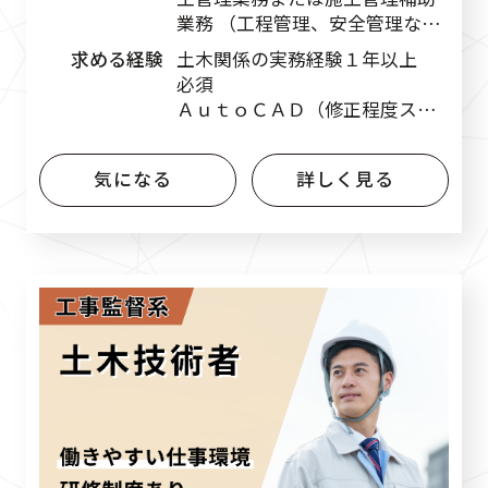
業務 （工程管理、安全管理な
ど）
求める経験
土木関係の実務経験１年以上
必須
ＡｕｔｏＣＡＤ（修正程度スキ
ルで可） 必須
気になる
詳しく見る