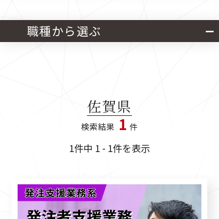
北海道・東北
関東
職種から選ぶ
中部
近畿
官公庁発注 設計業務
中国
四国
官公庁発注 施工管理業務
佐賀県
九州
1
検索結果
件
官公庁発注 設計・施工管理業務
1件中 1 - 1件を表示
民間発注 設計業務
民間発注 施工管理業務