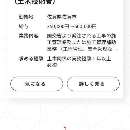
（土木技術者）
勤務地
佐賀県佐賀市
給与
350,000円〜560,000円
業務内容
国交省より発注される工事の施
工管理業務または施工管理補助
業務 （工程管理、安全管理な
ど）
求める経験
土木関係の実務経験１年以上
必須
気になる
詳しく見る
1