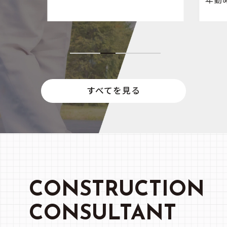
勤務地：東京都足立区 給与：
に支援する
でいるが、月の残業時間が100
360,000円〜560,000円 道路構
生かして、
時間を超えている典型的な「ブ
造物の保守点検、パトロール、資
]
ラック企業」 夜遅く帰宅するの
その他
料作成業務
で、娘の顔も寝顔しか見られず
勤務地：山梨県甲府市 給与：
交流もあまりない。 […]
410,000円〜610,000円 官公庁
すべてを見る
より発注される工事の資料作成業
務
CONSTRUCTION
CONSULTANT