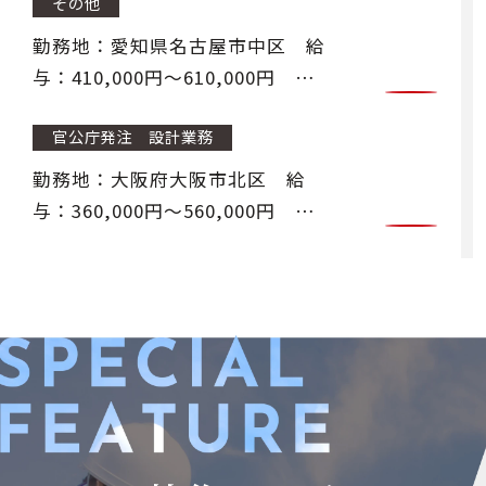
その他
ント会社からの建設関連業 務に
関する調査・設計・積算・施工管
勤務地：愛知県名古屋市中区 給
理などのルート営業
与：410,000円〜610,000円 官
公庁及び民間発注の積算補助業務
官公庁発注 設計業務
勤務地：大阪府大阪市北区 給
与：360,000円〜560,000円 土
木工事の設計業務、資料作成業務
民間発注 設計業務
勤務地：大阪府大阪市北区 給
与：360,000円〜560,000円 土
木工事の設計業務、資料作成業務
官公庁発注 施工管理業務
勤務地：福井県越前市 給与：
410,000円〜610,000円 国土交