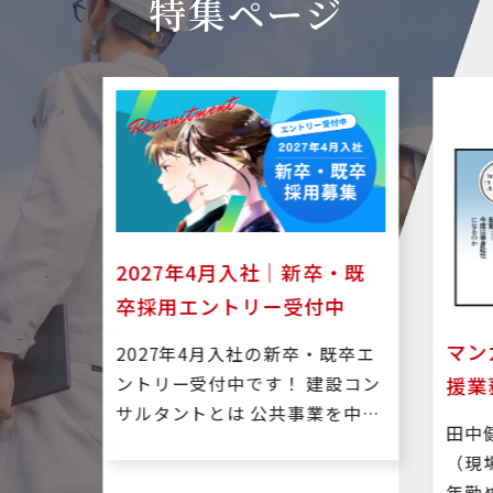
特集ページ
通省、地方自治体より発注される
官公庁発注 設計業務
工事の施工管理業務、設計 ・積
算・資料作成業務に従事します。
勤務地：東京都千代田区 給与：
360,000円〜560,000円 官公庁
より発注される土木工事の設計補
官公庁発注 施工管理業務
助、資料作成業務
勤務地：千葉県茂原市 給与：
410,000円〜610,000円 国交省
新卒・既
より発注される工事の施工管理業
受付中
官公庁発注 施工管理業務
務または施工管理補助業務 （工
マンガでわかる｜発注者支
卒・既卒エ
程管理、安全管理など）
勤務地：東京都新宿区 給与：
援業務はなぜ今チャンスな
 建設コン
410,000円〜610,000円 官公庁
事業を中心
のか？
より発注される道路工事・土木工
田中健太郎（45）建設会社勤務
川などの社
その他
事等の施工管理補助業務及び資料
（現場監督）大手建設会社で長
する計画・
作成
年勤め、順調にキャリアを積ん