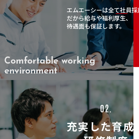
エムエーシーは全て社員採
だから給与や福利厚生、
待遇面も保証します。
Comfortable working
environment
02.
充実した育成