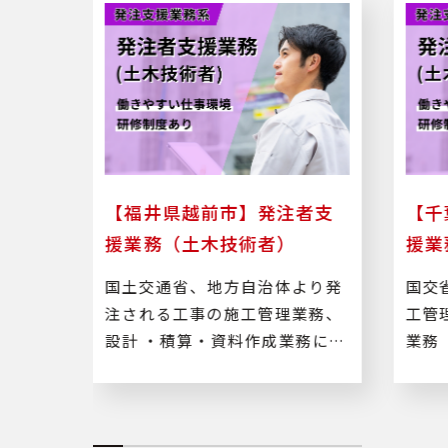
技術
【福井県越前市】発注者支
【千
援業務（土木技術者）
援業
路工
国土交通省、地方自治体より発
国交
業務及
注される工事の施工管理業務、
工管
設計 ・積算・資料作成業務に従
業務
事します。
ど）