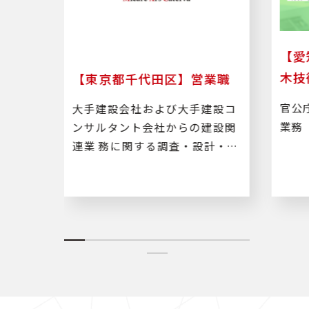
算業
【愛
木技
【東京都千代田区】営業職
木工事
官公
大手建設会社および大手建設コ
務
業務
ンサルタント会社からの建設関
連業 務に関する調査・設計・積
算・施工管理などのルート営業