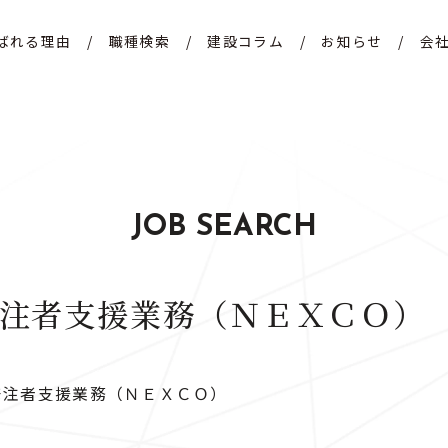
ばれる理由
/
職種検索
/
建設コラム
/
お知らせ
/
会
JOB SEARCH
注者支援業務（ＮＥＸＣＯ）
発注者支援業務（ＮＥＸＣＯ）