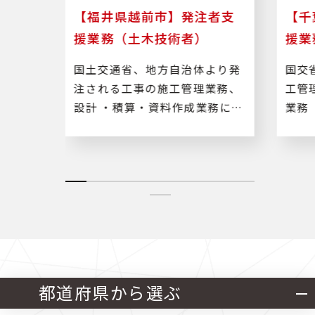
技術
【福井県越前市】発注者支
【千
援業務（土木技術者）
援業
路工
国土交通省、地方自治体より発
国交
業務及
注される工事の施工管理業務、
工管
設計 ・積算・資料作成業務に従
業務
事します。
ど）
都道府県から選ぶ