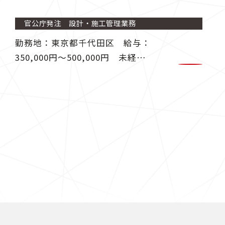
官公庁発注 設計・施工管理業務
勤務地：東京都千代田区 給与：
350,000円〜500,000円 未経験
者歓迎。主に先輩社員の補助を担
当します。 入社から３ヵ月の研
修期間中、技術アカデミーで土木
やＰＣの基礎知識を学び、専門ス
キルを習得できます。 【研修
後】 道路・河川などの土木構造
物などの設計や施工管理等をお願
いいたします。