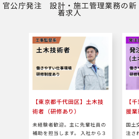
官公庁発注 設計・施工管理業務の新
着求人
者支
【東京都千代田区】土木技
【千
術者（研修あり）
援業
より発
未経験者歓迎。主に先輩社員の
国土
業務、
補助を担当します。 入社から３
注さ