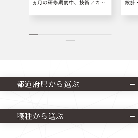
務に従
ヵ月の研修期間中、技術アカデ
設計
ミーで土木やＰＣの基礎知識を
事し
学び、専門スキルを習得できま
す。 【研修後】 道路・河川など
の土木構造物などの設計や施工
管理等をお願いいたします。
都道府県から選ぶ
北海道・東北
関東
職種から選ぶ
中部
近畿