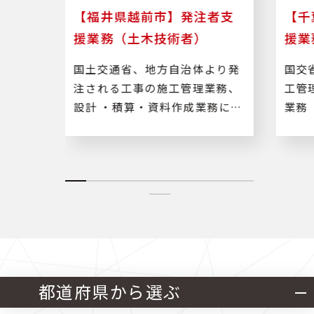
技術
【福井県越前市】発注者支
【千
援業務（土木技術者）
援業
路工
国土交通省、地方自治体より発
国交
業務及
注される工事の施工管理業務、
工管
設計 ・積算・資料作成業務に従
業務
事します。
ど）
都道府県から選ぶ