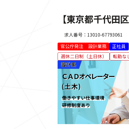
【東京都千代田区
求人番号：
13010-67793061
官公庁発注 設計業務
正社員
週休二日制（土日休）
転勤な