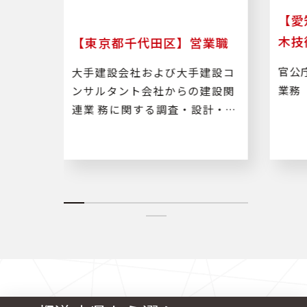
算業
【愛
木技
【東京都千代田区】営業職
木工事
官公
大手建設会社および大手建設コ
務
業務
ンサルタント会社からの建設関
連業 務に関する調査・設計・積
算・施工管理などのルート営業