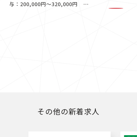
与：200,000円〜320,000円 官
公庁の執務室における技術資料作
成補助業務 ＊パワーポイントに
よる説明資料作成業務 ＊数量計
算のチェック ＊ＣＡＤデータの
簡単な修正業務 （ＣＡＤ経験な
い方は入社後、 ＯＪＴで教えま
す） ＊各種データ取りまとめ
その他の新着求人