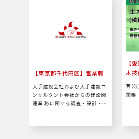
算業
【愛
木技
【東京都千代田区】営業職
木工事
官公
大手建設会社および大手建設コ
務
業務
ンサルタント会社からの建設関
連業 務に関する調査・設計・積
算・施工管理などのルート営業