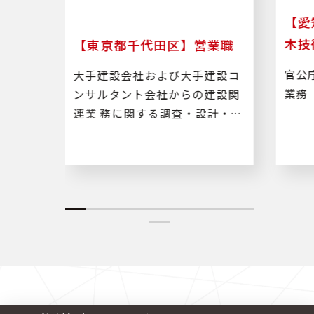
算業
【愛
木技
【東京都千代田区】営業職
木工事
官公
大手建設会社および大手建設コ
務
業務
ンサルタント会社からの建設関
連業 務に関する調査・設計・積
算・施工管理などのルート営業