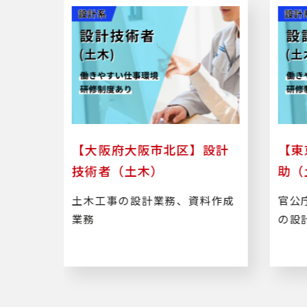
区】
【大阪府大阪市北区】設計
【東
技術者（土木）
助（
・地方
土木工事の設計業務、資料作成
官公
・河川
業務
の設
ます。