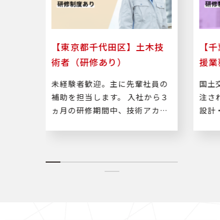
者支
【東京都千代田区】土木技
【千
術者（研修あり）
援業
より発
未経験者歓迎。主に先輩社員の
国土
業務、
補助を担当します。 入社から３
注さ
務に従
ヵ月の研修期間中、技術アカデ
設計
ミーで土木やＰＣの基礎知識を
事し
学び、専門スキルを習得できま
す。 【研修後】 道路・河川など
の土木構造物などの設計や施工
管理等をお願いいたします。