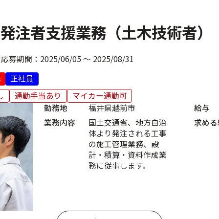
発注者支援業務（土木技術者）
応募期間：
2025/06/05 ～ 2025/08/31
務
正社員
し
通勤手当あり
マイカー通勤可
勤務地
福井県越前市
給与
業務内容
国土交通省、地方自治
求める
体より発注される工事
の施工管理業務、設
計・積算・資料作成業
務に従事します。