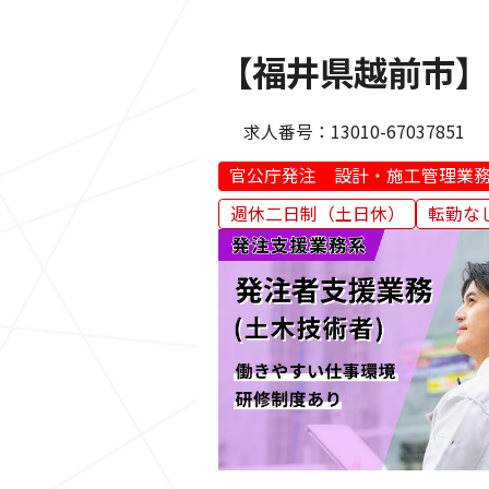
【福井県越前市】
求人番号：
13010-67037851
官公庁発注 設計・施工管理業
週休二日制（土日休）
転勤な