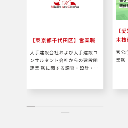
算業
【愛
木技
【東京都千代田区】営業職
木工事
官公
大手建設会社および大手建設コ
務
業務
ンサルタント会社からの建設関
連業 務に関する調査・設計・積
算・施工管理などのルート営業